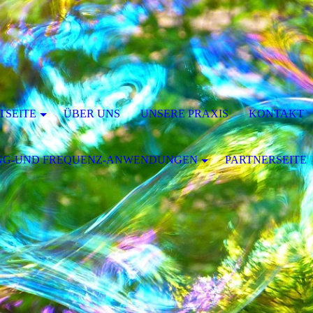
TSEITE
ÜBER UNS
UNSERE PRAXIS
KONTAKT
NG-UND FREQUENZ-ANWENDUNGEN
PARTNERSEITE