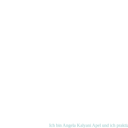
Kalyani_09_2023_02
Ich bin Angela Kalyani Apel und ich praktiz