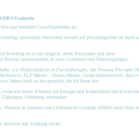
KNR®Trainerin
chen und mentalen Gesichtspunkten an.
schäftigt, unterstütze Menschen sowohl auf physiologischer als auch a
n Resetting ist es mir möglich, deine Blockaden und alten
dem Prozess umzuwandeln, in neue Gedanken und Überzeugungen.
t habe, wie
Heilpraktikerin in Psychotherapie
, der
Trauma-Therapie (S
Mediatorin,
NLP Master
,
Shiatsu-Master
,
Gedächtnistrainerin
,
Ayurve
nnen,
haben mich zu der gemacht, die ich heute bin.
ein, wenn ich meine Klienten mit Energie-und Körperarbeit durch schwer
 35jährigen, Erfahrung unterstütze.
. Mantren in Sanskrit und Lichtsprache-Gesänge erfüllen mein Herz m
ße Strecken mit Walking-Sticks.